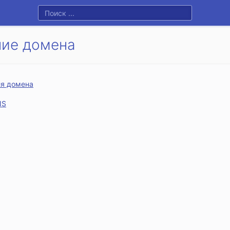
ние домена
ля домена
NS