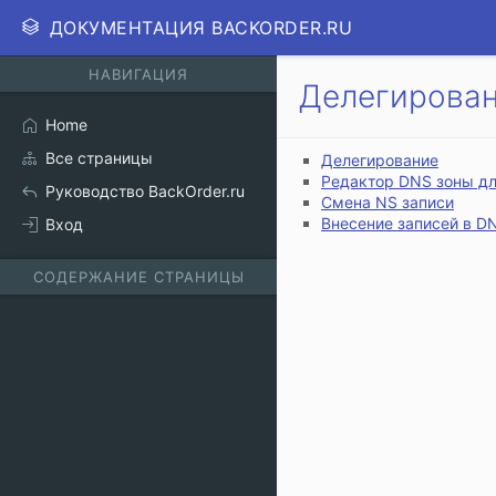
ДОКУМЕНТАЦИЯ BACKORDER.RU
НАВИГАЦИЯ
Делегирова
Home
Все страницы
Делегирование
Редактор DNS зоны д
Руководство BackOrder.ru
Смена NS записи
Внесение записей в D
Вход
СОДЕРЖАНИЕ СТРАНИЦЫ